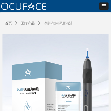
首页
ꄲ
医疗产品
ꄲ
沐刷-院内深度清洁